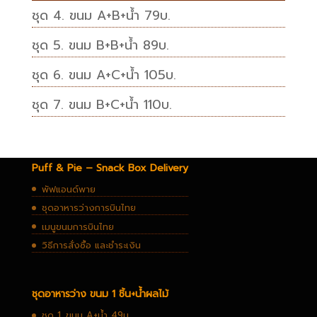
ชุด 4. ขนม A+B+น้ำ 79บ.
ชุด 5. ขนม B+B+น้ำ 89บ.
ชุด 6. ขนม A+C+น้ำ 105บ.
ชุด 7. ขนม B+C+น้ำ 110บ.
Puff & Pie – Snack Box Delivery
พัฟแอนด์พาย
ชุดอาหารว่างการบินไทย
เมนูขนมการบินไทย
วิธีการสั่งซื้อ และชำระเงิน
ชุดอาหารว่าง ขนม 1 ชิ้น+น้ำผลไม้
ชุด 1. ขนม A+น้ำ 49บ.