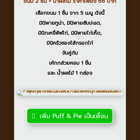
ขนม 2 ชิ้น + น้ำผลไม้ ราคาเพียง 66 บาท
เลือกขนม 1 ชิ้น
จาก 5 เมนู ดังนี้
มินิพายทูน่า
,
มินิพายสับปะรด
,
มินิกะหรี่พัฟไก่
,
มินิพายไก่เห็ด
,
มินิครัวซองไส้กรอกไก่
จับคู่กับ
เค้กกล้วยหอม 1 ชิ้น
และ
น้ำผลไม้ 1 กล่อง
เพิ่ม Puff & Pie เป็นเพื่อน