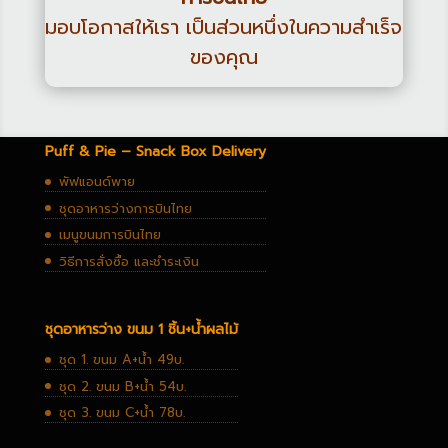
มอบโอกาสให้เรา เป็นส่วนหนึ่งในความสำเร็จ
ของคุณ
Puff & Pie – Snack Box Delivery
พัฟแอนด์พาย
ชุดอาหารว่างการบินไทย
เมนูขนมการบินไทย
วิธีการสั่งซื้อ และชำระเงิน
ชุดอาหารว่าง ขนม 1 ชิ้น+น้ำผลไม้
ชุด 1. ขนม A+น้ำ 49บ.
ชุด 2. ขนม B+น้ำ 54บ.
ชุด 3. ขนม C+น้ำ 78บ.