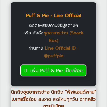
Puff & Pie - Line Official
ติดต่อ-สอบถามข้อมูลต่างๆ
หรือ สั่งซื้อ
ชุดอาหารว่าง
(
Snack
Box
)
ผ่านทาง
Line Official ID :
@puffpie
เพิ่ม Puff & Pie เป็นเพื่อน
นึกถึง
ชุดอาหารว่าง
นึกถึง
"พัฟแอนด์พาย"
เบเกอรี่
อร่อย สะอาด สดใหม่ทุกวัน จาก
ครัว
การบินไทย