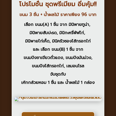
โปรโมชั่น
ชุด
พรีเมียม อิ่มคุ้ม!!
ขนม 3 ชิ้น + น้ำผลไม้ ราคาเพียง 96 บาท
เลือก
ขนม(A) 1 ชิ้น
จาก
มินิพายทูน่า
,
มินิพายสับปะรด
,
มินิกะหรี่พัฟไก่
,
มินิพายไก่เห็ด
,
มินิครัวซองไส้กรอกไก่
และ เลือก
ขนม(B) 1 ชิ้น
จาก
ขนมปังชาเขียวถั่วแดง
,
ขนมปังมันม่วง
,
ขนมปังไส้กรอกไก่
,
เลมอนโรล
จับชุดกับ
เค้กกล้วยหอม 1 ชิ้น
และ
น้ำผลไม้ 1 กล่อง